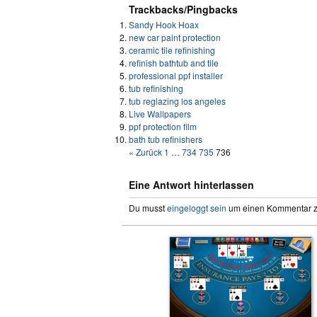
Trackbacks/Pingbacks
Sandy Hook Hoax
new car paint protection
ceramic tile refinishing
refinish bathtub and tile
professional ppf installer
tub refinishing
tub reglazing los angeles
Live Wallpapers
ppf protection film
bath tub refinishers
« Zurück
1
…
734
735
736
Eine Antwort hinterlassen
Du musst
eingeloggt sein
um einen Kommentar zu