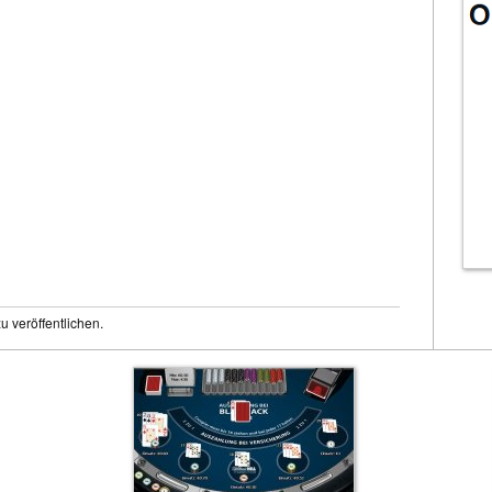
 veröffentlichen.