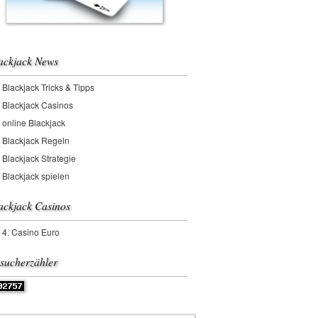
ackjack News
Blackjack Tricks & Tipps
Blackjack Casinos
online Blackjack
Blackjack Regeln
Blackjack Strategie
Blackjack spielen
ackjack Casinos
4. Casino Euro
sucherzähler