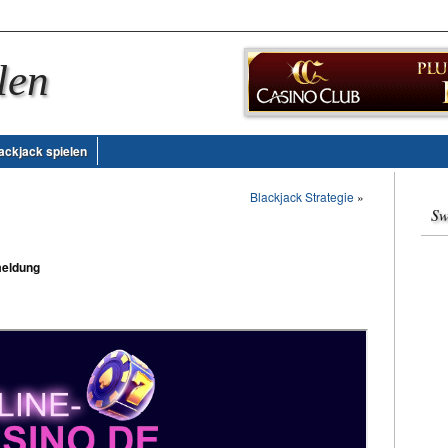
len
ackjack spielen
Blackjack Strategie
»
Sw
meldung